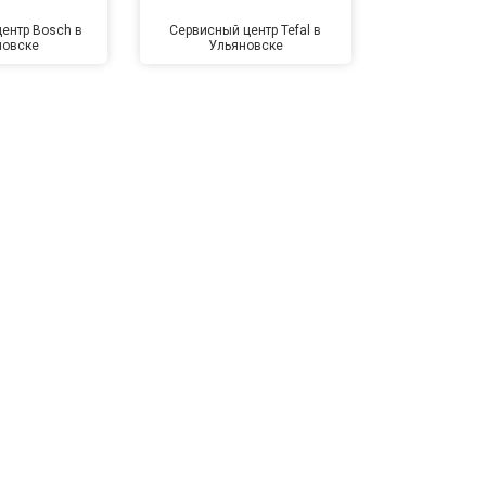
ентр Bosch в
Сервисный центр Tefal в
Сервисный це
новске
Ульяновске
Улья