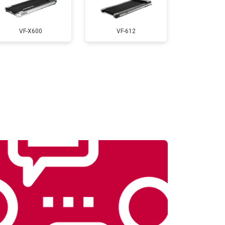
т 900 ₽
Заказать
VF-X600
VF-612