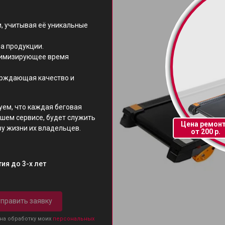
, учитывая её уникальные
а продукции.
нимизирующее время
ерждающая качество и
уем, что каждая беговая
шем сервисе, будет служить
Цена ремон
зу жизни их владельцев.
от 200 р.
ия до 3-х лет
править заявку
 на обработку моих
персональных