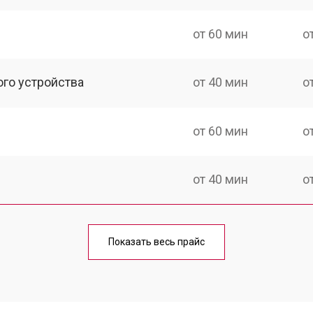
от 60 мин
о
ого устройства
от 40 мин
о
от 60 мин
о
от 40 мин
о
от 70 мин
о
Показать весь прайс
от 40 мин
о