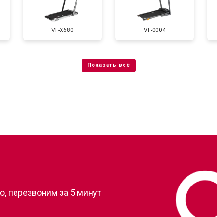
тренажера
от 40 мин
о
VF-X680
VF-0004
?
, перезвоним за 5 минут