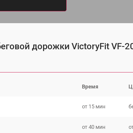
еговой дорожки VictoryFit VF-2
Время
Ц
от 15 мин
б
от 40 мин
о