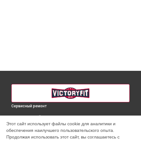
Сервисный ремонт
ВЫБЕРИ СВОЙ ГОРОД
Этот сайт использует файлы cookie для аналитики и
Ремонт беговой дорожки VF-500 VictoryFit в
Краснодаре
обеспечения наилучшего пользовательского опыта.
Ремонт беговой дорожки VF-500 VictoryFit в
Ростове-на-
Продолжая использовать этот сайт, вы соглашаетесь с
Дону