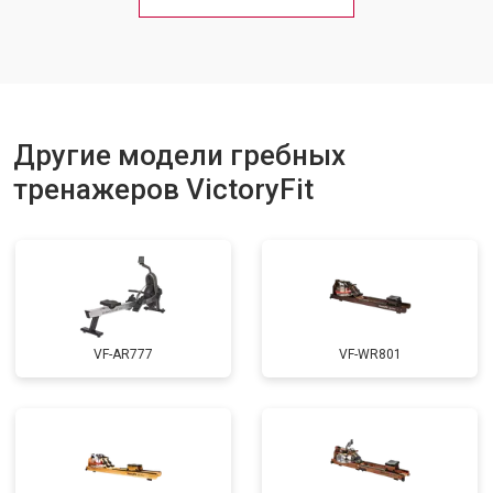
Другие модели гребных
тренажеров VictoryFit
VF-AR777
VF-WR801