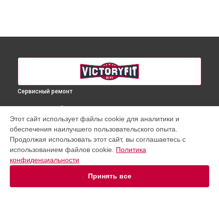
Сервисный ремонт
ВЫБЕРИ СВОЙ ГОРОД
Этот сайт использует файлы cookie для аналитики и
Ремонт гребного тренажера VF-WR900 VictoryFit в
обеспечения наилучшего пользовательского опыта.
Краснодаре
Продолжая использовать этот сайт, вы соглашаетесь с
Ремонт гребного тренажера VF-WR900 VictoryFit в
Ростове-
использованием файлов cookie.
Политика
на-Дону
конфиденциальности
Ремонт гребного тренажера VF-WR900 VictoryFit в
Нижнем
Новгороде
Принять все
Ремонт гребного тренажера VF-WR900 VictoryFit в
Новосибирске
Ремонт гребного тренажера VF-WR900 VictoryFit в
Челябинске