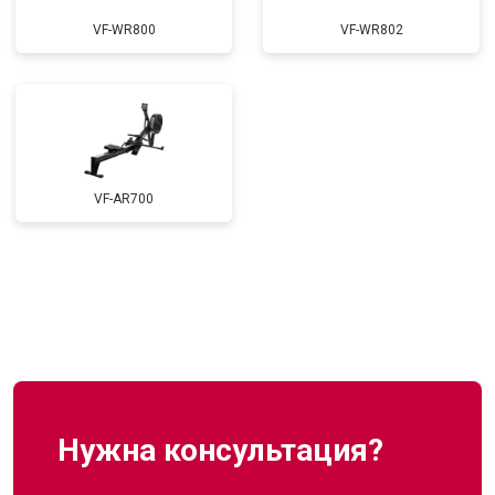
VF-WR800
VF-WR802
VF-AR700
Нужна консультация?