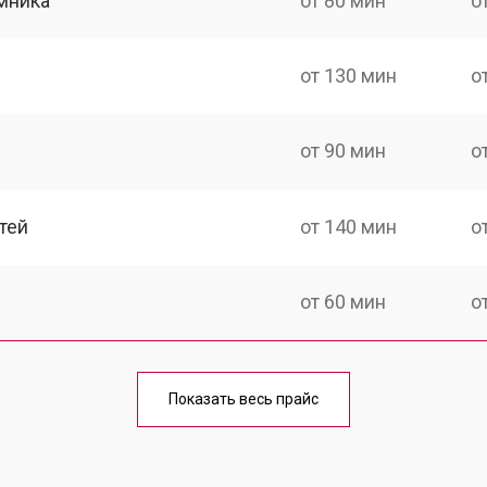
мника
от 80 мин
о
от 130 мин
о
от 90 мин
о
тей
от 140 мин
о
от 60 мин
о
от 150 мин
о
Показать весь прайс
ка
от 90 мин
о