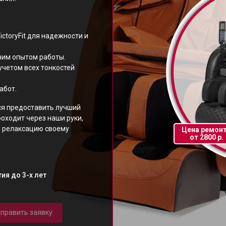
ctoryFit для надежности и
ним опытом работы.
учетом всех тонкостей
абот.
ся предоставить лучший
роходит через наши руки,
и релаксацию своему
Цена ремон
от 2800 р.
ия до 3-х лет
править заявку