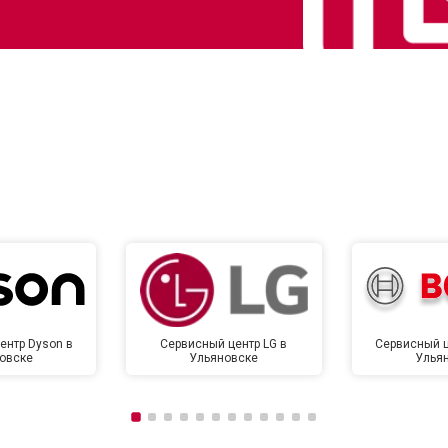
от 70 мин
о
от 130 мин
о
от 80 мин
о
от 120 мин
о
от 90 мин
о
ентр Dyson в
Сервисный центр LG в
Сервисный ц
овске
Ульяновске
Улья