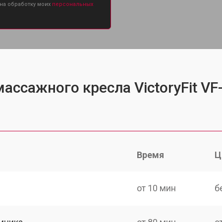
 на обработку моих
персональных
ассажного кресла VictoryFit V
Время
Ц
от 10 мин
б