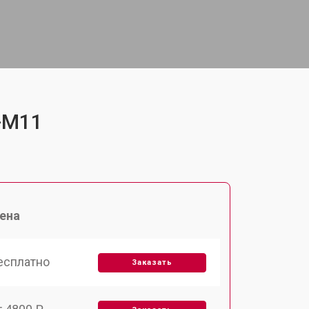
F-M11
ена
есплатно
Заказать