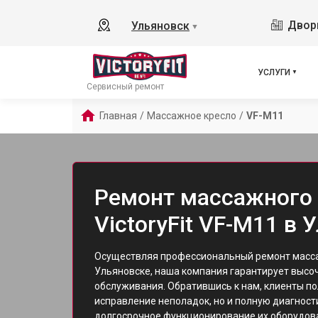
Дворц
Ульяновск
▼
УСЛУГИ
Сервисный ремонт
Главная
/
Массажное кресло
/
VF-M11
Ремонт массажного 
VictoryFit VF-M11 в 
Осуществляя профессиональный ремонт масса
Ульяновске, наша компания гарантирует высо
обслуживания. Обратившись к нам, клиенты по
исправление неполадок, но и полную диагност
долгосрочное функционирование их оборудов