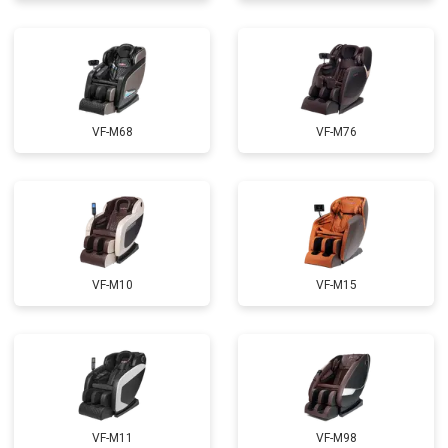
Ремонт электропроводки
от 3900 ₽
Ремонт сканера
от 4800 ₽
Заказать
Ремонт купюроприемника
от 4700 ₽
Заказать
Замена сетевого трансформатора
от 4500 ₽
Заказать
VF-M68
VF-M76
Ремонт микро-лифта
от 5500 ₽
Заказать
VF-M10
VF-M15
VF-M11
VF-M98