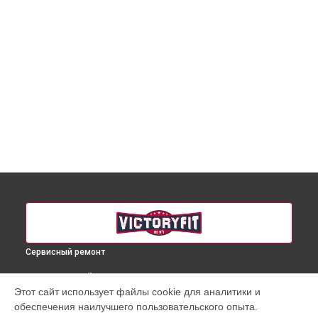
Сервисный ремонт
ВЫБЕРИ СВОЙ ГОРОД
Этот сайт использует файлы cookie для аналитики и
Ремонт массажного кресла VF-M81 VictoryFit в
Краснодаре
обеспечения наилучшего пользовательского опыта.