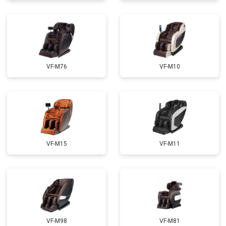
Ремонт электропроводки
от 3900 ₽
Ремонт сканера
от 4800 ₽
Заказать
Ремонт купюроприемника
от 4700 ₽
Заказать
Замена сетевого трансформатора
от 4500 ₽
Заказать
VF-M76
VF-M10
Ремонт микро-лифта
от 5500 ₽
Заказать
VF-M15
VF-M11
VF-M98
VF-M81