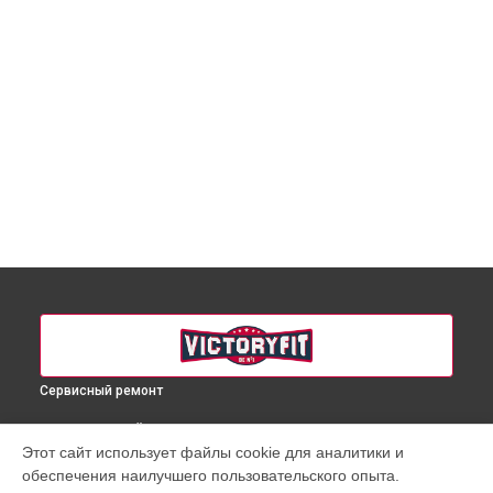
Сервисный ремонт
ВЫБЕРИ СВОЙ ГОРОД
Этот сайт использует файлы cookie для аналитики и
Ремонт массажного кресла VF-M828 VictoryFit в
обеспечения наилучшего пользовательского опыта.
Краснодаре